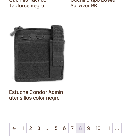
Tacforce negro
Survivor BK
Estuche Condor Admin
utensilios color negro
←
1
2
3
…
5
6
7
8
9
10
11
…