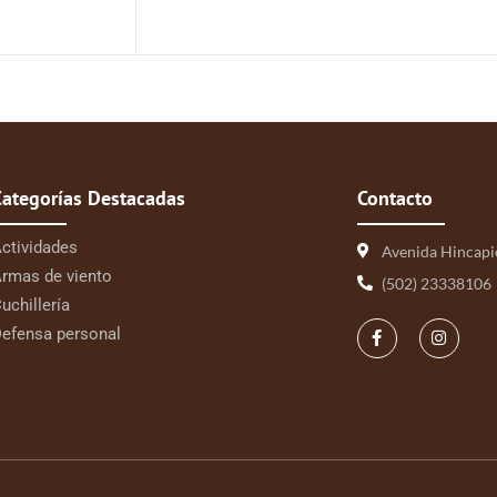
Categorías Destacadas
Contacto
ctividades
Avenida Hincapi
rmas de viento
(502) 23338106
uchillería
efensa personal