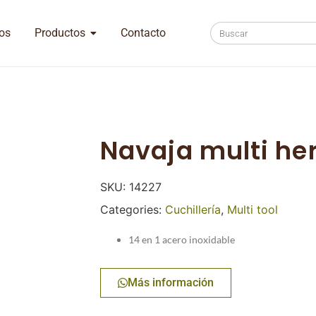
os
Productos
Contacto
Navaja multi he
SKU:
14227
Categories:
Cuchillería
,
Multi tool
14 en 1 acero inoxidable
Más información