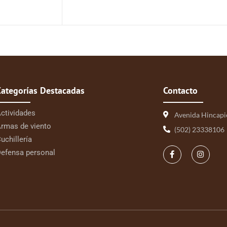
Categorías Destacadas
Contacto
ctividades
Avenida Hincapi
rmas de viento
(502) 23338106
uchillería
efensa personal